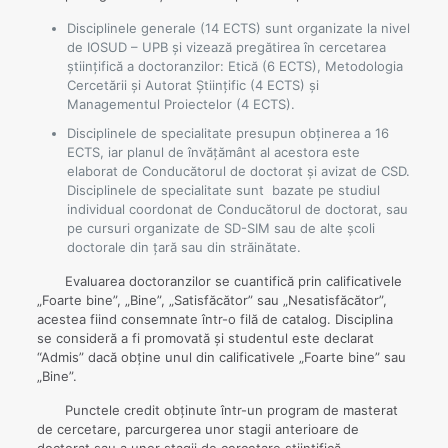
Disciplinele generale (14 ECTS) sunt organizate la nivel
de IOSUD – UPB și vizează pregătirea în cercetarea
ştiinţifică a doctoranzilor: Etică (6 ECTS), Metodologia
Cercetării și Autorat Științific (4 ECTS) și
Managementul Proiectelor (4 ECTS).
Disciplinele de specialitate presupun obținerea a 16
ECTS, iar planul de învățământ al acestora este
elaborat de Conducătorul de doctorat și avizat de CSD.
Disciplinele de specialitate sunt bazate pe studiul
individual coordonat de Conducătorul de doctorat, sau
pe cursuri organizate de SD-SIM sau de alte şcoli
doctorale din ţară sau din străinătate.
Evaluarea doctoranzilor se cuantifică prin calificativele
„Foarte bine”, „Bine”, „Satisfăcător” sau „Nesatisfăcător”,
acestea fiind consemnate într-o filă de catalog. Disciplina
se consideră a fi promovată şi studentul este declarat
“Admis” dacă obţine unul din calificativele „Foarte bine” sau
„Bine”.
Punctele credit obţinute într-un program de masterat
de cercetare, parcurgerea unor stagii anterioare de