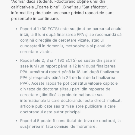
“Admis” dacă studentul-doctorand obţine unul din
calificativele „Foarte bine”, „Bine” sau “Satisfăcător”.
Informațiile principale necesare privind rapoartele sunt
prezentate în continuare.
Raportul 1 (30 ECTS) este susținut pe parcursul anului
întâi, la 6 luni după finalizarea PPA și se recomandă să
conțină direcțiile de cercetare vizate, stadiul
cunoaşterii în domeniu, metodologia și planul de
cercetare vizate.
Rapoartele 2, 3 și 4 (90 ECTS) se susțin din șase în
șase luni (un raport până la 12 luni după finalizarea
PPA, următorul raport până la 18 luni după finalizarea
PPA și respectiv până la 24 de luni de la finalizarea
PPA). Aceste rapoarte pot constitui viitoare capitole
din teza de doctorat şi/sau părţi din rapoarte de
cercetare ştiinţifică la proiecte naţionale sau
internaţionale la care doctorandul este direct implicat,
articole publicate sau trimise spre publicare la care
doctorandul este autor principal.
Raportul 5 poate fi constituiut de teza de doctorat, la
susținerea în fața comisiei de îndrumare.