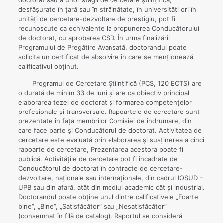
doctorat sau a unor stagii de cercetare ştiinţifică,
desfăşurate în ţară sau în străinătate, în universităţi ori în
unităţi de cercetare-dezvoltare de prestigiu, pot fi
recunoscute ca echivalente la propunerea Conducătorului
de doctorat, cu aprobarea CSD. În urma finalizării
Programului de Pregătire Avansată, doctorandul poate
solicita un certificat de absolvire în care se menționează
calificativul obținut.
Programul de Cercetare Ştiinţifică (PCS, 120 ECTS) are
o durată de minim 33 de luni și are ca obiectiv principal
elaborarea tezei de doctorat şi formarea competenţelor
profesionale și transversale. Rapoartele de cercetare sunt
prezentate în fața membrilor Comisiei de îndrumare, din
care face parte și Conducătorul de doctorat. Activitatea de
cercetare este evaluată prin elaborarea și susținerea a cinci
rapoarte de cercetare, Prezentarea acestora poate fi
publică. Activitățile de cercetare pot fi încadrate de
Conducătorul de doctorat în contracte de cercetare-
dezvoltare, naționale sau internaționale, din cadrul IOSUD –
UPB sau din afară, atât din mediul academic cât și industrial.
Doctorandul poate obține unul dintre calificativele „Foarte
bine”, „Bine”, „Satisfăcător” sau „Nesatisfăcător”
(consemnat în filă de catalog). Raportul se consideră