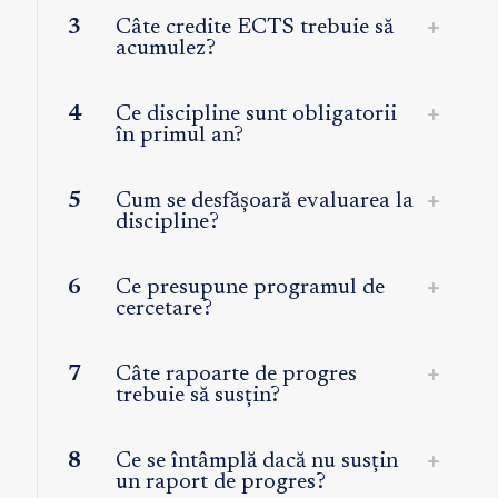
3
Câte credite ECTS trebuie să
acumulez?
4
Ce discipline sunt obligatorii
în primul an?
5
Cum se desfășoară evaluarea la
discipline?
6
Ce presupune programul de
cercetare?
7
Câte rapoarte de progres
trebuie să susțin?
8
Ce se întâmplă dacă nu susțin
un raport de progres?