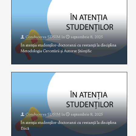
Conducerea SDSIM
în
septembrie 8, 2025
În atenția studenților-doctoranzi cu restanță la disciplina
Metodologia Cercetării și Autorat Științific
Conducerea SDSIM
în
septembrie 8, 2025
În atenția studenților-doctoranzi cu restanță la disciplina
Etică