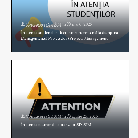
Conducerea SDSIM
în
mai 6, 2025
În atenția studenților-doctoranzi cu restanță la disciplina
Managementul Proiectelor (Projects Management)
Conducerea SDSIM
în
aprilie 25, 2025
În atenția tuturor doctoranzilor SD-SIM