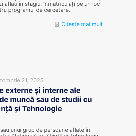
flaţi în stagiu, înmatriculaţi pe un loc
tru programul de cercetare.
Citește mai mult
tombrie 21, 2025
 externe și interne ale
i de muncă sau de studii cu
ință și Tehnologie
 sau unui grup de persoane aflate în
atea Națională de Știință și Tehnologie