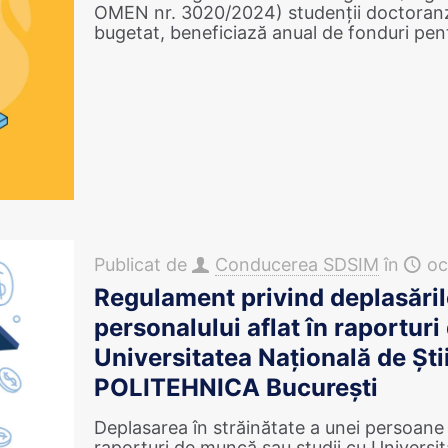
OMEN nr. 3020/2024) studenţii doctoranzi a
bugetat, beneficiază anual de fonduri pen
Publicat de
Conducerea SDSIM
în
oc
Regulament privind deplasările
personalului aflat în raportur
Universitatea Națională de Ști
POLITEHNICA București
Deplasarea în străinătate a unei persoane
raporturi de muncă sau studii cu Universit