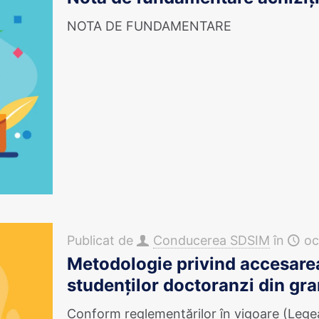
NOTA DE FUNDAMENTARE
Publicat de
Conducerea SDSIM
în
oc
Metodologie privind accesarea
studenţilor doctoranzi din gra
Conform reglementărilor în vigoare (Lege